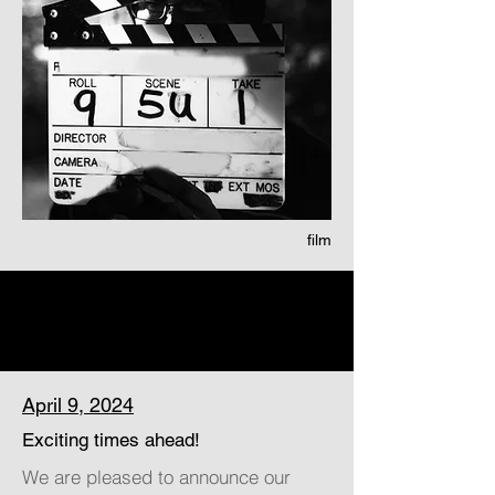
film
April 9, 2024
Exciting times ahead!
We are pleased to announce our