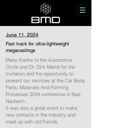
June 11, 2024
Fast track for ultra-lightweight
megacastings
Many thanks to the Automotive
Circle and Dr. Dirk Meine for the
invitation and the opportunity to
present our services at the Car Body
Parts: Materials And Forming
Processes 2024 conference in Bad
Nauheim.
It was also a great event to make
new contacts in the industry and
meet up with old friends.