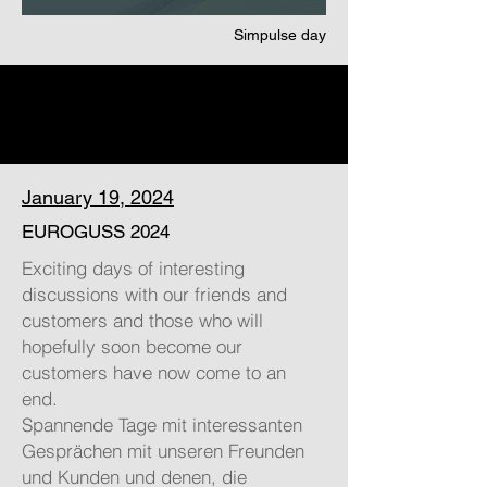
Simpulse day
January 19, 2024
EUROGUSS 2024
Exciting days of interesting
discussions with our friends and
customers and those who will
hopefully soon become our
customers have now come to an
end.
Spannende Tage mit interessanten
Gesprächen mit unseren Freunden
und Kunden und denen, die