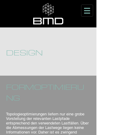
DESIGN
FORMOPTIMIERU
NG
Topologieoptimierungen liefern nur eine grobe
Vorstellung der relevanten Lastpfade
entsprechend den verwendeten Lastfällen. Über
die Abmessungen der Lastwege liegen keine
Informationen vor. Daher ist es zwingend